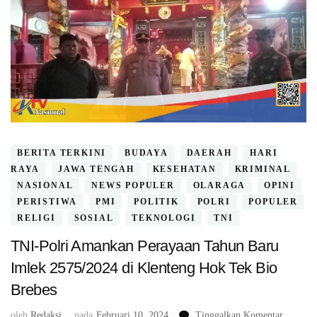
BERITA TERKINI
BUDAYA
DAERAH
HARI
RAYA
JAWA TENGAH
KESEHATAN
KRIMINAL
NASIONAL
NEWS POPULER
OLARAGA
OPINI
PERISTIWA
PMI
POLITIK
POLRI
POPULER
RELIGI
SOSIAL
TEKNOLOGI
TNI
TNI-Polri Amankan Perayaan Tahun Baru
Imlek 2575/2024 di Klenteng Hok Tek Bio
Brebes
pada
oleh
Redaksi
pada
Februari 10, 2024
Tinggalkan Komentar