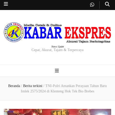
News Updet
Cepat, Akurat, Tajam & Terpercaya
Beranda
/
Berita terkini
/
TNI-Polri Amankan Perayaan Tahun Baru
Imlek 2575/2024 di Klenteng Hok Tek Bio Brebes