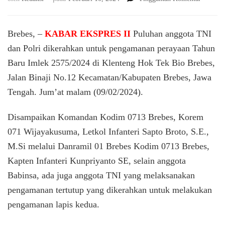
TNI-
Polri
Amanka
Brebes, –
KABAR EKSPRES II
Puluhan anggota TNI
Perayaa
dan Polri dikerahkan untuk pengamanan perayaan Tahun
Tahun
Baru Imlek 2575/2024 di Klenteng Hok Tek Bio Brebes,
Baru
Imlek
Jalan Binaji No.12 Kecamatan/Kabupaten Brebes, Jawa
2575/20
Tengah. Jum’at malam (09/02/2024).
di
Klenten
Hok
Disampaikan Komandan Kodim 0713 Brebes, Korem
Tek
071 Wijayakusuma, Letkol Infanteri Sapto Broto, S.E.,
Bio
M.Si melalui Danramil 01 Brebes Kodim 0713 Brebes,
Brebes
Kapten Infanteri Kunpriyanto SE, selain anggota
Babinsa, ada juga anggota TNI yang melaksanakan
pengamanan tertutup yang dikerahkan untuk melakukan
pengamanan lapis kedua.