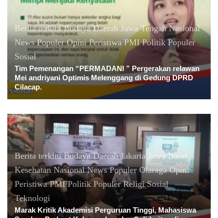
Berita terkini
Budaya
Daerah
Jawa Tengah
Nasional
News Populer
Opini
Peristiwa
PMI
Politik
Populer
Sosial
Tim Pemenangan “PERMADANI ” Pergerakan relawan
Mei andriyani Optimis Melenggang di Gedung DPRD
Cilacap.
Berita terkini
Budaya
Daerah
Jakarta
Jawa Barat
Kesehatan
Nasional
News Populer
Olaraga
Opini
Peristiwa
PMI
Politik
Populer
Religi
Sosial
Teknologi
Marak Kritik Akademisi Perguruan Tinggi, Mahasiswa