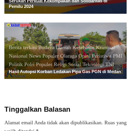
Serukan Perkuat Kekompakan dan Solidaritas di
Pemilu 2024
Berita terkini
Budaya
Daerah
Kesehatan
Kriminal
Nasional
News Populer
Olaraga
Opini
Peristiwa
PMI
Politik
Polri
Populer
Religi
Sosial
Teknologi
TNI
Hasil Autopsi Korban Ledakan Pipa Gas PGN di Medan
Tinggalkan Balasan
Alamat email Anda tidak akan dipublikasikan.
Ruas yang
wajib ditandai
*