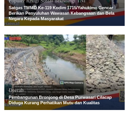
Populer
Religi
Sosial
Teknologi
TNI
Satgas TMMD Ke-119 Kodim 1715/Yahukimo Gencar
Berikan Penyuluhan Wawasan Kebangsaan dan Bela
Negara Kepada Masyarakat
Daerah
Pembangunan Bronjong di Desa Purwasari Cilacap
Diduga Kurang Perhatikan Mutu dan Kualitas