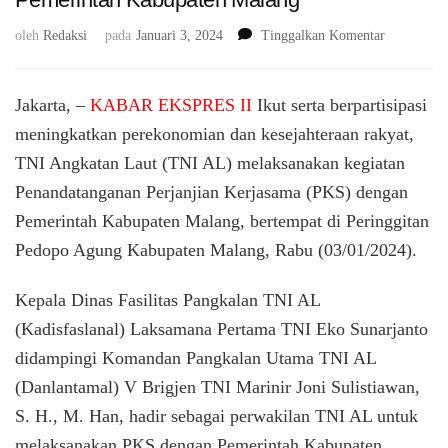
pada
oleh
Redaksi
pada
Januari 3, 2024
Tinggalkan Komentar
Tingkatkan
Perekonom
dan
Jakarta, –
KABAR EKSPRES II
Ikut serta berpartisipasi
Kesejahter
meningkatkan perekonomian dan kesejahteraan rakyat,
Rakyat,
TNI Angkatan Laut (TNI AL) melaksanakan kegiatan
TNI
AL
Penandatanganan Perjanjian Kerjasama (PKS) dengan
Laksanaka
Pemerintah Kabupaten Malang, bertempat di Peringgitan
PKS
dengan
Pedopo Agung Kabupaten Malang, Rabu (03/01/2024).
Pemerintah
Kabupaten
Kepala Dinas Fasilitas Pangkalan TNI AL
Malang
(Kadisfaslanal) Laksamana Pertama TNI Eko Sunarjanto
didampingi Komandan Pangkalan Utama TNI AL
(Danlantamal) V Brigjen TNI Marinir Joni Sulistiawan,
S. H., M. Han, hadir sebagai perwakilan TNI AL untuk
melaksanakan PKS dengan Pemerintah Kabupaten