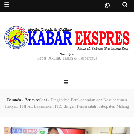
News Updet
Cepat, Akurat, Tajam & Terpercaya
Beranda
/
Berita terkini
/
Tingkatkan Perekonomian dan Kesejahteraan
Rakyat, TNI AL Laksanakan PKS dengan Pemerintah Kabupaten Malang