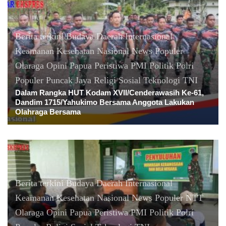
Berita terkini
Budaya
Daerah
Internasional
Keamanan
Kesehatan
Nasional
News Populer
Olaraga
Opini
Papua
Peristiwa
PMI
Politik
Polri
Populer
Puncak Jaya
Religi
Sosial
Teknologi
TNI
Dalam Rangka HUT Kodam XVII/Cenderawasih Ke-61,
Dandim 1715/Yahukimo Bersama Anggota Lakukan
Olahraga Bersama
Berita terkini
Budaya
Daerah
Internasional
Keamanan
Kesehatan
Nasional
News Populer
NTT
Olaraga
Opini
Papua
Peristiwa
PMI
Politik
Polri