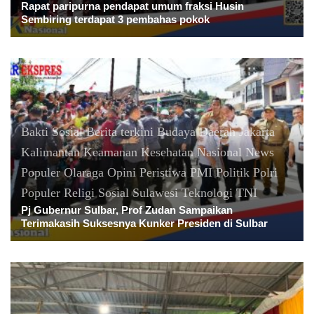
Rapat paripurna pendapat umum fraksi Husin
Sembiring terdapat 3 pembahas pokok
Bakti Sosial
Berita terkini
Budaya
Daerah
Jakarta
Kalimantan
Keamanan
Kesehatan
Nasional
News
Populer
Olaraga
Opini
Peristiwa
PMI
Politik
Polri
Populer
Religi
Sosial
Sulawesi
Teknologi
TNI
Pj Gubernur Sulbar, Prof Zudan Sampaikan
Terimakasih Suksesnya Kunker Presiden di Sulbar