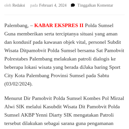
pada
oleh
Redaksi
pada
Februari 4, 2024
Tinggalkan Komentar
SITUASI
YANG
AMAN
Palembang, –
KABAR EKSPRES II
Polda Sumsel
DAN
Guna memberikan serta terciptanya situasi yang aman
KONDUS
dan kondusif pada kawasan objek vital, personel Subdit
OBJEK
VITAL
Wisata Ditpamobvit Polda Sumsel bersama Sat Pamobvit
BEBERA
Polrestabes Palembang melakukan patroli dialogis ke
LOKASI
WISATA
beberapa lokasi wisata yang berada diJaka baring Sport
YANG
City Kota Palembang Provinsi Sumsel pada Sabtu
BERADA
(03/02/2024).
DI
LOKASI
SPORT
Menurut Dir Pamobvit Polda Sumsel Kombes Pol Mirzal
CITY
Alwi SIK melalui Kasubdit Wisata Dit Pamobvit Polda
Sumsel AKBP Yenni Diarty SIK mengatakan Patroli
tersebut dilakukan sebagai sarana guna pengamanan