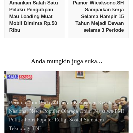
Amankan Salah Satu
Pamor Wicaksono.SH
Pelaku Pengutipan
Sampaikan kerja
Mau Loading Muat
Selama Hampir 15
Mobil Diminta Rp.50
Tahun Mejadi Dewan
Ribu
selama 3 Periode
Anda mungkin juga suka...
Berita terkini
Budaya
Daerah
Keamanan
Kesehatan
Nasional
News Populer
Olaraga
Opini
Peristiwa
PMI
Politik
Polri
Populer
Religi
Sosial
Sumatera
Teknologi
TNI