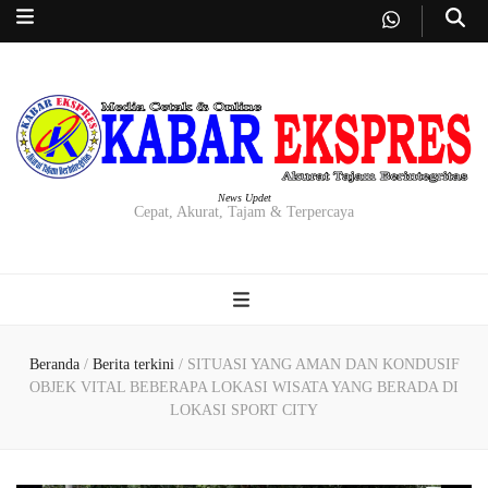
News Updet
Cepat, Akurat, Tajam & Terpercaya
Beranda
/
Berita terkini
/
SITUASI YANG AMAN DAN KONDUSIF
OBJEK VITAL BEBERAPA LOKASI WISATA YANG BERADA DI
LOKASI SPORT CITY