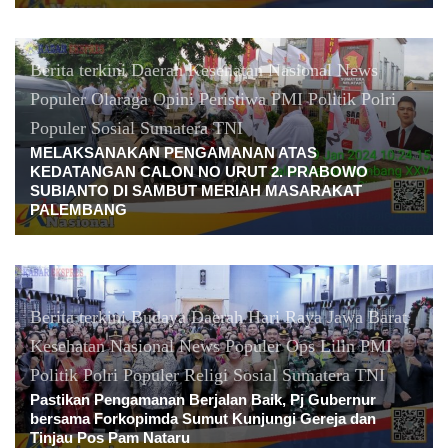
Berita terkini
Daerah
Kesehatan
Nasional
News
Populer
Olaraga
Opini
Peristiwa
PMI
Politik
Polri
Populer
Sosial
Sumatera
TNI
MELAKSANAKAN PENGAMANAN ATAS
KEDATANGAN CALON NO URUT 2. PRABOWO
SUBIANTO DI SAMBUT MERIAH MASARAKAT
PALEMBANG
Berita terkini
Budaya
Daerah
Hari Raya
Jawa Barat
Kesehatan
Nasional
News Populer
Ops Lilin
PMI
Politik
Polri
Populer
Religi
Sosial
Sumatera
TNI
Pastikan Pengamanan Berjalan Baik, Pj Gubernur
bersama Forkopimda Sumut Kunjungi Gereja dan
Tinjau Pos Pam Nataru