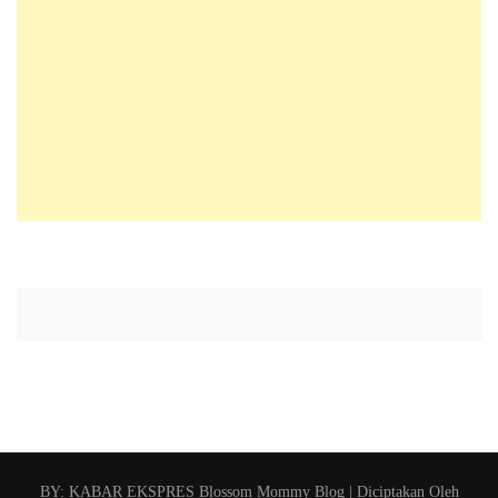
BY: KABAR EKSPRES
Blossom Mommy Blog | Diciptakan Oleh