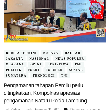
BERITA TERKINI
BUDAYA
DAERAH
JAKARTA
NASIONAL
NEWS POPULER
OLARAGA
OPINI
PERISTIWA
PMI
POLITIK
POLRI
POPULER
SOSIAL
SUMATERA
TEKNOLOGI
TNI
Pengamanan tahapan Pemilu perlu
ditingkatkan, Kompolnas apresiasi
pengamanan Nataru Polda Lampung
pada
oleh
Redaksi
pada
Desember 31, 2023
Tinggalkan Komentar