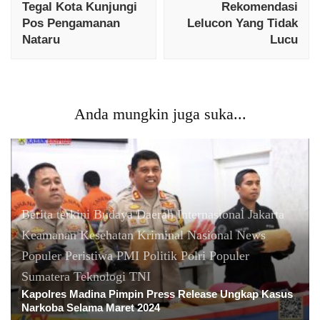
Tegal Kota Kunjungi
Rekomendasi
Pos Pengamanan
Lelucon Yang Tidak
Nataru
Lucu
Anda mungkin juga suka...
Berita terkini
Budaya
Daerah
Internasional
Jakarta
Keamanan
Kesehatan
Kriminal
Nasional
News
Populer
Peristiwa
PMI
Politik
Polri
Populer
Sumatera
Teknologi
TNI
Kapolres Madina Pimpin Press Release Ungkap Kasus
Narkoba Selama Maret 2024