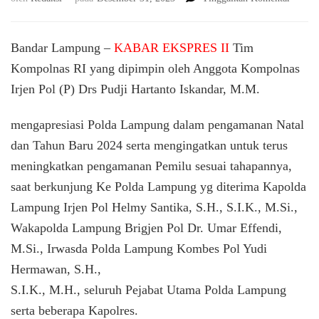
Penga
tahapa
Pemilu
Bandar Lampung –
KABAR EKSPRES II
Tim
perlu
Kompolnas RI yang dipimpin oleh Anggota Kompolnas
ditingk
Irjen Pol (P) Drs Pudji Hartanto Iskandar, M.M.
Kompo
apresia
penga
mengapresiasi Polda Lampung dalam pengamanan Natal
Nataru
dan Tahun Baru 2024 serta mengingatkan untuk terus
Polda
Lampu
meningkatkan pengamanan Pemilu sesuai tahapannya,
saat berkunjung Ke Polda Lampung yg diterima Kapolda
Lampung Irjen Pol Helmy Santika, S.H., S.I.K., M.Si.,
Wakapolda Lampung Brigjen Pol Dr. Umar Effendi,
M.Si., Irwasda Polda Lampung Kombes Pol Yudi
Hermawan, S.H.,
S.I.K., M.H., seluruh Pejabat Utama Polda Lampung
serta beberapa Kapolres.