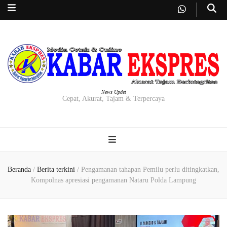
News Updet
Cepat, Akurat, Tajam & Terpercaya
Beranda
/
Berita terkini
/
Pengamanan tahapan Pemilu perlu ditingkatkan,
Kompolnas apresiasi pengamanan Nataru Polda Lampung