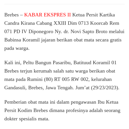
Ketua
Persit
KCK
Brebes –
KABAR EKSPRES II
Ketua Persit Kartika
Caban
Candra Kirana Cabang XXIII Dim 0713 Koorcab Rem
XXIII
071 PD IV Diponegoro Ny. dr. Novi Sapto Broto melalui
Dim
0713
Babinsa Koramil jajaran berikan obat mata secara gratis
Berika
pada warga.
Obat
Mata
pada
Kali ini, Peltu Bangun Pasaribu, Batituud Koramil 01
Warga
Brebes terjun kerumah salah satu warga berikan obat
mata pada Rumini (80) RT 005 RW 002, kelurahan
Gandasuli, Brebes, Jawa Tengah. Jum’at (29/23/2023).
Pemberian obat mata ini dalam pengawasan Ibu Ketua
Persit Kodim Brebes dimana profesinya adalah seorang
dokter spesialis mata.