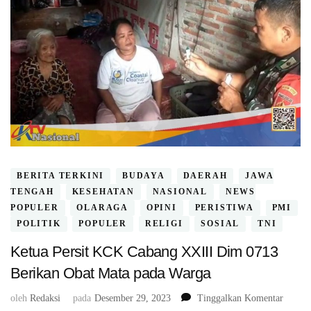
BERITA TERKINI
BUDAYA
DAERAH
JAWA
TENGAH
KESEHATAN
NASIONAL
NEWS
POPULER
OLARAGA
OPINI
PERISTIWA
PMI
POLITIK
POPULER
RELIGI
SOSIAL
TNI
Ketua Persit KCK Cabang XXIII Dim 0713
Berikan Obat Mata pada Warga
pada
oleh
Redaksi
pada
Desember 29, 2023
Tinggalkan Komentar