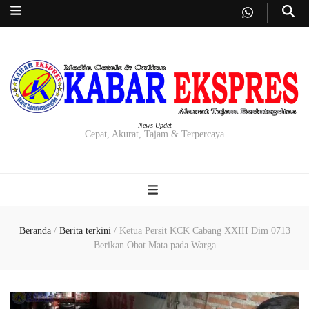
News Updet
Cepat, Akurat, Tajam & Terpercaya
Beranda
/
Berita terkini
/
Ketua Persit KCK Cabang XXIII Dim 0713
Berikan Obat Mata pada Warga