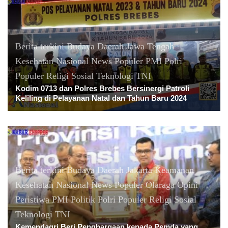
Berita terkini
Budaya
Daerah
Jawa Tengah
Kesehatan
Nasional
News Populer
PMI
Polri
Populer
Religi
Sosial
Teknologi
TNI
Kodim 0713 dan Polres Brebes Bersinergi Patroli
Keliling di Pelayanan Natal dan Tahun Baru 2024
Berita terkini
Budaya
Daerah
Jakarta
Keamanan
Kesehatan
Nasional
News Populer
Olaraga
Opini
Peristiwa
PMI
Politik
Polri
Populer
Religi
Sosial
Teknologi
TNI
Kemendagri Beri Penghargaan kepada Pemda yang