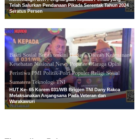
Telah Salurkan Pendanaan Pikada Serentak Tahun 2024
Seratus Persen
Bakti Sosial
Berita terkini
Budaya
Daerah
Keamanan
Kesehatan
Nasional
News Populer
Olaraga
Opini
Peristiwa
PMI
Politik
Polri
Populer
Religi
Sosial
Sumatera
Teknologi
TNI
HUT Ke- 65 Korem 031/WB Brigjen TNI Dany Rakca
Melaksanakan Anjangsana Pada Veteran dan
Warakawuri