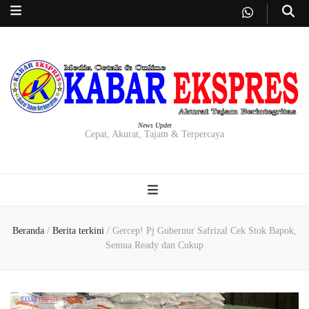
News Updet
Cepat, Akurat, Tajam & Terpercaya
Beranda
/
Berita terkini
/
Gercep! Pj Gubernur Safrizal Cek Stok Bapok,
Semua Ready dan Cukup