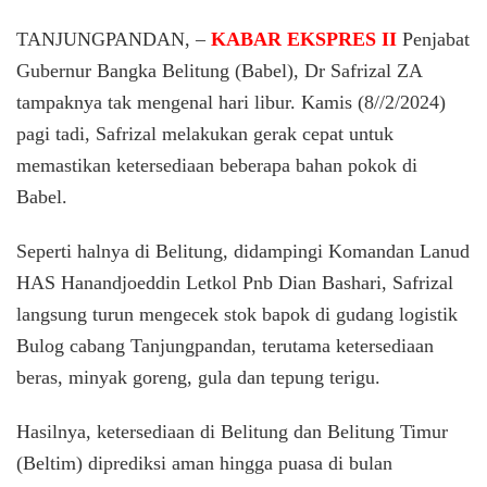
Pj
Gubernu
TANJUNGPANDAN, –
KABAR EKSPRES II
Penjabat
Safrizal
Gubernur Bangka Belitung (Babel), Dr Safrizal ZA
Cek
tampaknya tak mengenal hari libur. Kamis (8//2/2024)
Stok
Bapok,
pagi tadi, Safrizal melakukan gerak cepat untuk
Semua
memastikan ketersediaan beberapa bahan pokok di
Ready
dan
Babel.
Cukup
Seperti halnya di Belitung, didampingi Komandan Lanud
HAS Hanandjoeddin Letkol Pnb Dian Bashari, Safrizal
langsung turun mengecek stok bapok di gudang logistik
Bulog cabang Tanjungpandan, terutama ketersediaan
beras, minyak goreng, gula dan tepung terigu.
Hasilnya, ketersediaan di Belitung dan Belitung Timur
(Beltim) diprediksi aman hingga puasa di bulan