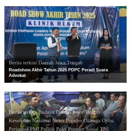
Berita terkini
Daerah
Jawa Tengah
Roadshow Akhir Tahun 2025 PDPC Peradi Suara
Advokat
Berita terkini
Budaya
Daerah
Jawa Tengah
Kesehatan
Nasional
News Populer
Olaraga
Opini
Peristiwa
PMI
Politik
Polri
Populer
Sosial
TNI