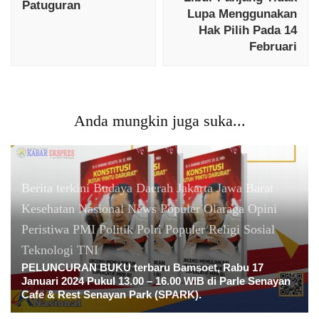
Patuguran
Lupa Menggunakan
Hak Pilih Pada 14
Februari
Anda mungkin juga suka...
Berita terkini
Budaya
Daerah
Jakarta
Jawa Barat
Kesehatan
Nasional
News Populer
Olaraga
Opini
Peristiwa
PMI
Politik
Polri
Populer
Religi
Sosial
Teknologi
TNI
PELUNCURAN BUKU terbaru Bamsoet, Rabu 17
Januari 2024 Pukul 13.00 – 16.00 WIB di Parle Senayan
Cafe & Rest Senayan Park (SPARK).