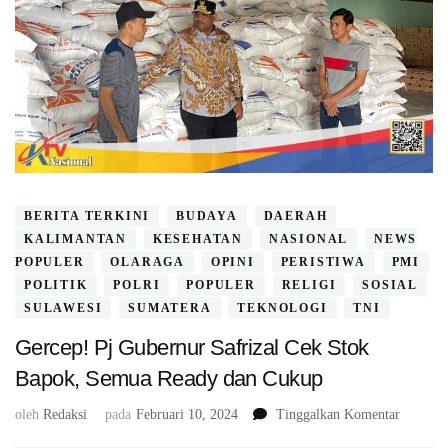
BERITA TERKINI
BUDAYA
DAERAH
KALIMANTAN
KESEHATAN
NASIONAL
NEWS
POPULER
OLARAGA
OPINI
PERISTIWA
PMI
POLITIK
POLRI
POPULER
RELIGI
SOSIAL
SULAWESI
SUMATERA
TEKNOLOGI
TNI
Gercep! Pj Gubernur Safrizal Cek Stok
Bapok, Semua Ready dan Cukup
pada
oleh
Redaksi
pada
Februari 10, 2024
Tinggalkan Komentar
Gercep!