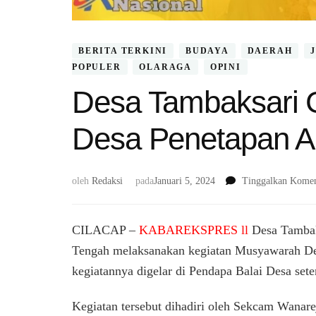
BERITA TERKINI
BUDAYA
DAERAH
POPULER
OLARAGA
OPINI
Desa Tambaksari 
Desa Penetapan 
oleh
Redaksi
pada
Januari 5, 2024
Tinggalkan Komen
CILACAP –
KABAREKSPRES ll
Desa Tambak
Tengah melaksanakan kegiatan Musyawarah De
kegiatannya digelar di Pendapa Balai Desa set
Kegiatan tersebut dihadiri oleh Sekcam Wanar