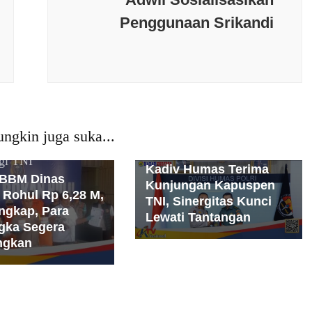
erkini
Budaya
Penggunaan Srikandi
Berita terkini
Budaya
Keamanan
Daerah
Jakarta
Jawa Barat
an
Kriminal
Kesehatan
Nasional
News
l
News Populer
Populer
Olaraga
Opini
Opini
Peristiwa
Peristiwa
PMI
Politik
Polri
itik
Polri
Populer
Populer
Religi
Sosial
ngkin juga suka...
osial
Sumatera
Teknologi
TNI
gi
TNI
Kadiv Humas Terima
 BBM Dinas
Kunjungan Kapuspen
 Rohul Rp 6,28 M,
TNI, Sinergitas Kunci
ngkap, Para
Lewati Tantangan
gka Segera
ngkan