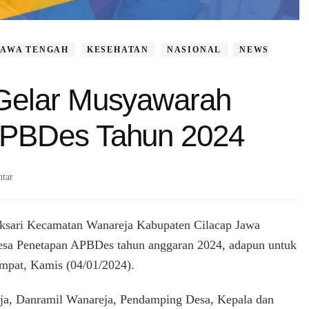
JAWA TENGAH
KESEHATAN
NASIONAL
NEWS
Gelar Musyawarah
APBDes Tahun 2024
pada
tar
Desa
Tambaksari
Gelar
sari Kecamatan Wanareja Kabupaten Cilacap Jawa
Musyawarah
sa Penetapan APBDes tahun anggaran 2024, adapun untuk
Desa
empat, Kamis (04/01/2024).
Penetapan
APBDes
Tahun
eja, Danramil Wanareja, Pendamping Desa, Kepala dan
2024