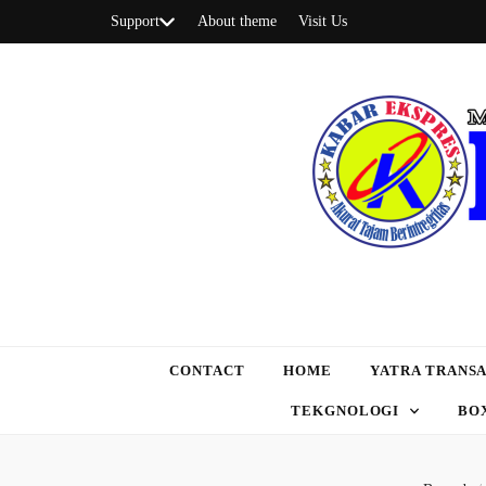
Support
About theme
Visit Us
CONTACT
HOME
YATRA TRANSA
TEKGNOLOGI
BO