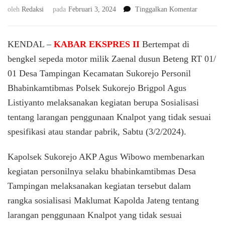
pada
oleh
Redaksi
pada
Februari 3, 2024
Tinggalkan Komentar
Bhabinka
Polsek
Sukorejo
KENDAL –
KABAR EKSPRES II
Bertempat di
Sosialisas
bengkel sepeda motor milik Zaenal dusun Beteng RT 01/
Larangan
01 Desa Tampingan Kecamatan Sukorejo Personil
Knalpot
Brong
Bhabinkamtibmas Polsek Sukorejo Brigpol Agus
ke
Listiyanto melaksanakan kegiatan berupa Sosialisasi
Sejumlah
Bengkel
tentang larangan penggunaan Knalpot yang tidak sesuai
Sepeda
spesifikasi atau standar pabrik, Sabtu (3/2/2024).
Motor
Kapolsek Sukorejo AKP Agus Wibowo membenarkan
kegiatan personilnya selaku bhabinkamtibmas Desa
Tampingan melaksanakan kegiatan tersebut dalam
rangka sosialisasi Maklumat Kapolda Jateng tentang
larangan penggunaan Knalpot yang tidak sesuai