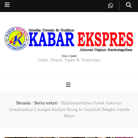
News Updet
Cepat, Akurat, Tajam & Terpercaya
Beranda
/
Berita terkini
/
Bhabinkamtibmas Polsek Sukorejo
Sosialisasikan Larangan Knalpot Brong ke Sejumlah Bengkel Sepeda
Motor