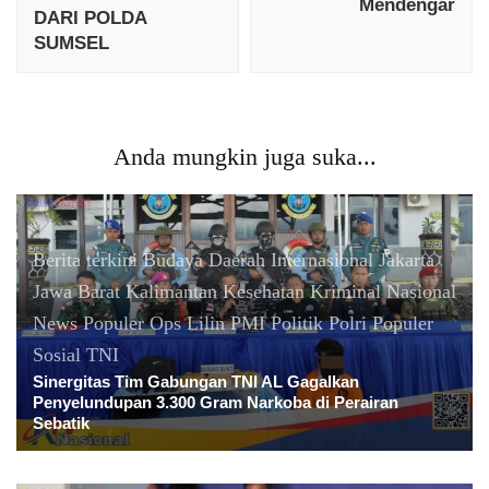
Mendengar
DARI POLDA
SUMSEL
Anda mungkin juga suka...
Berita terkini
Budaya
Daerah
Internasional
Jakarta
Jawa Barat
Kalimantan
Kesehatan
Kriminal
Nasional
News Populer
Ops Lilin
PMI
Politik
Polri
Populer
Sosial
TNI
Sinergitas Tim Gabungan TNI AL Gagalkan
Penyelundupan 3.300 Gram Narkoba di Perairan
Sebatik