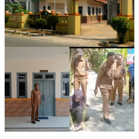
Mulai
dari
Dana
Desa
hingga
APBD.