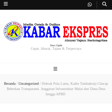
News Updet
Cepat, Akurat, Tajam & Terpercaya
Beranda
/
Uncategorized
/
Dobrak Pola Lama, Kades Tambakreja Cilacap
Beberkan Transparansi. Anggaran Infrastruktur Mulai dari Dana Desa
hingga APBD.