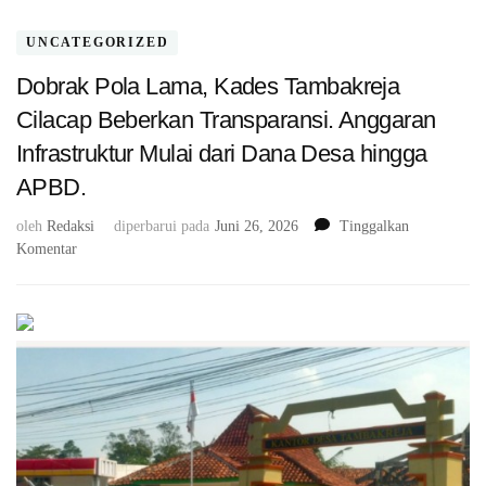
UNCATEGORIZED
Dobrak Pola Lama, Kades Tambakreja
Cilacap Beberkan Transparansi. Anggaran
Infrastruktur Mulai dari Dana Desa hingga
APBD.
oleh
Redaksi
diperbarui pada
Juni 26, 2026
Tinggalkan
pada
Komentar
Dobrak
Pola
Lama,
Kades
Tambakreja
Cilacap
Beberkan
Transparansi.
Anggaran
Infrastruktur