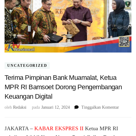
UNCATEGORIZED
Terima Pimpinan Bank Muamalat, Ketua
MPR RI Bamsoet Dorong Pengembangan
Keuangan Digital
pada
oleh
Redaksi
pada
Januari 12, 2024
Tinggalkan Komentar
Terima
Pimpinan
Bank
JAKARTA –
KABAR EKSPRES II
Ketua MPR RI
Muamalat