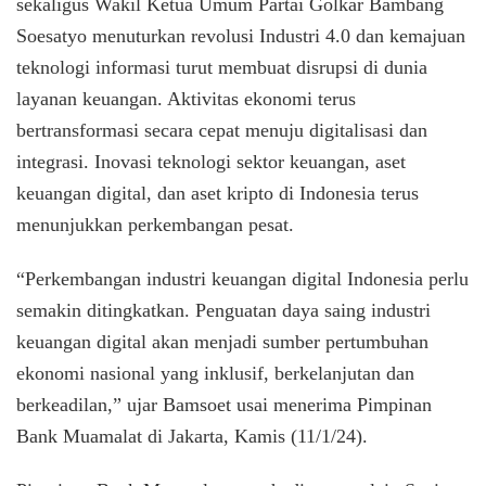
sekaligus Wakil Ketua Umum Partai Golkar Bambang
Ketua
Soesatyo menuturkan revolusi Industri 4.0 dan kemajuan
MPR
RI
teknologi informasi turut membuat disrupsi di dunia
Bamsoet
layanan keuangan. Aktivitas ekonomi terus
Dorong
Pengemba
bertransformasi secara cepat menuju digitalisasi dan
Keuangan
integrasi. Inovasi teknologi sektor keuangan, aset
Digital
keuangan digital, dan aset kripto di Indonesia terus
menunjukkan perkembangan pesat.
“Perkembangan industri keuangan digital Indonesia perlu
semakin ditingkatkan. Penguatan daya saing industri
keuangan digital akan menjadi sumber pertumbuhan
ekonomi nasional yang inklusif, berkelanjutan dan
berkeadilan,” ujar Bamsoet usai menerima Pimpinan
Bank Muamalat di Jakarta, Kamis (11/1/24).