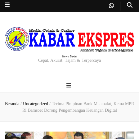
News Updet
Cepat, Akurat, Tajam & Terpercaya
Beranda
/
Uncategorized
/
Terima Pimpinan Bank Muamalat, Ketua MPR
RI Bamsoet Dorong Pengembangan Keuangan Digital